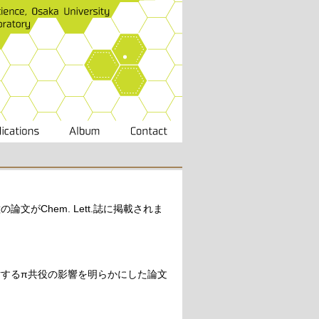
がChem. Lett.誌に掲載されま
するπ共役の影響を明らかにした論文