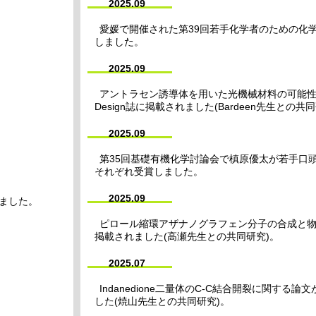
2025.09
愛媛で開催された第39回若手化学者のための化
しました。
2025.09
アントラセン誘導体を用いた光機械材料の可能性に関する
。
Design誌に掲載されました(Bardeen先生との共
2025.09
第35回基礎有機化学討論会で槙原優太が若手口
それぞれ受賞しました。
2025.09
ました。
ピロール縮環アザナノグラフェン分子の合成と物性評価
掲載されました(高瀬先生との共同研究)。
2025.07
Indanedione二量体のC-C結合開裂に関する論文がAs
した(焼山先生との共同研究)。
。