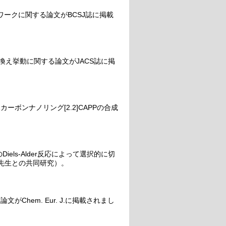
合ネットワークに関する論文がBCSJ誌に掲載
換え挙動に関する論文がJACS誌に掲
ボンナノリング[2.2]CAPPの合成
iels-Alder反応によって選択的に切
井先生との共同研究）。
Chem. Eur. J.に掲載されまし