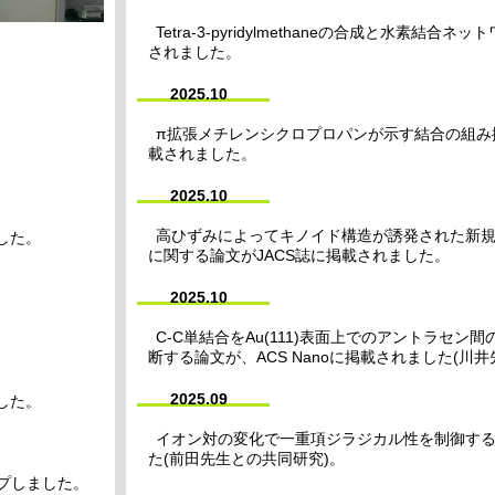
Tetra-3-pyridylmethaneの合成と水素結
されました。
2025.10
π拡張メチレンシクロプロパンが示す結合の組み
載されました。
2025.10
高ひずみによってキノイド構造が誘発された新規カー
した。
に関する論文がJACS誌に掲載されました。
2025.10
。
C-C単結合をAu(111)表面上でのアントラセン間のD
断する論文が、ACS Nanoに掲載されました(川
2025.09
した。
イオン対の変化で一重項ジラジカル性を制御する論文が
た(前田先生との共同研究)。
プしました。