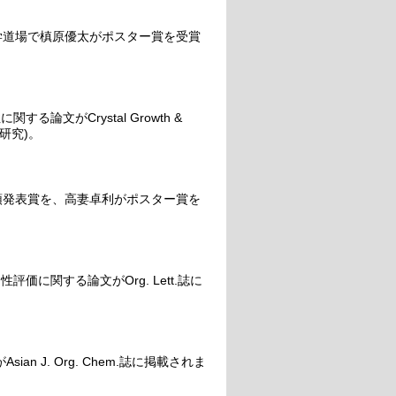
学道場で槙原優太がポスター賞を受賞
論文がCrystal Growth &
同研究)。
頭発表賞を、高妻卓利がポスター賞を
に関する論文がOrg. Lett.誌に
ian J. Org. Chem.誌に掲載されま