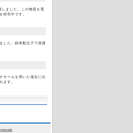
合成しました。この物質を電
を研究中です。
ました。錯体配位子で保護
チオールを用いた場合に比
れます。
empnate