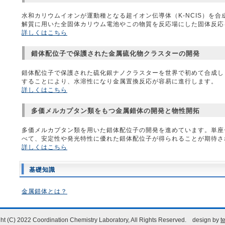
水和カリウムイオンが運動種となる超イオン伝導体（K-NCIS）を
解質に用いた全固体カリウム電池やこの物質を反応場にした固体反応
詳しくはこちら
錯体配位子で保護された金属硫化物クラスターの開発
錯体配位子で保護された硫化銀ナノクラスターを世界で初めて合成し
することにより、水溶性になり金属置換反応が容易に進行します。
詳しくはこちら
多価メルカプタン類をもつ金属錯体の開発と物性開拓
多価メルカプタン類を用いた錯体配位子の開発を進めています。単座
べて、安定性や発光特性に優れた錯体配位子が得られることが期待さ
詳しくはこちら
基礎知識
金属錯体とは？
ht (C) 2022 Coordination Chemistry Laboratory, All Rights Reserved. design by
t