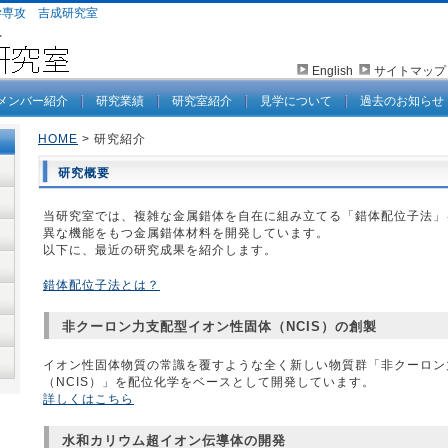
学専攻 吉成研究室
English
サイトマッ
メンバー紹介
研究業績
研究室紹介
見学について
過去のお知らせ
HOME
> 研究紹介
研究概要
当研究室では、複雑な金属錯体を自在に組み立てる「錯体配位子法」
異な機能をもつ金属錯体材料を開発しています。
以下に、最近の研究成果を紹介します。
錯体配位子法とは？
非クーロン力支配型イオン性固体（NCIS）の創製
イオン性固体物質の常識を覆すような全く新しい物質群「非クーロン
（NCIS）」を配位化学をベースとして開発しています。
詳しくはこちら
水和カリウム超イオン伝導体の開発